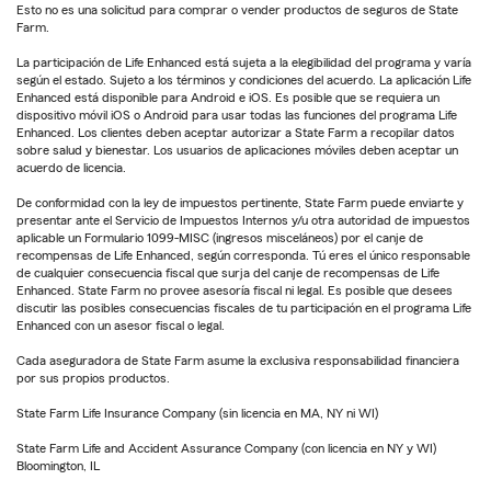
Esto no es una solicitud para comprar o vender productos de seguros de State
Farm.
La participación de Life Enhanced está sujeta a la elegibilidad del programa y varía
según el estado. Sujeto a los términos y condiciones del acuerdo. La aplicación Life
Enhanced está disponible para Android e iOS. Es posible que se requiera un
dispositivo móvil iOS o Android para usar todas las funciones del programa Life
Enhanced. Los clientes deben aceptar autorizar a State Farm a recopilar datos
sobre salud y bienestar. Los usuarios de aplicaciones móviles deben aceptar un
acuerdo de licencia.
De conformidad con la ley de impuestos pertinente, State Farm puede enviarte y
presentar ante el Servicio de Impuestos Internos y/u otra autoridad de impuestos
aplicable un Formulario 1099-MISC (ingresos misceláneos) por el canje de
recompensas de Life Enhanced, según corresponda. Tú eres el único responsable
de cualquier consecuencia fiscal que surja del canje de recompensas de Life
Enhanced. State Farm no provee asesoría fiscal ni legal. Es posible que desees
discutir las posibles consecuencias fiscales de tu participación en el programa Life
Enhanced con un asesor fiscal o legal.
Cada aseguradora de State Farm asume la exclusiva responsabilidad financiera
por sus propios productos.
State Farm Life Insurance Company (sin licencia en MA, NY ni WI)
State Farm Life and Accident Assurance Company (con licencia en NY y WI)
Bloomington, IL