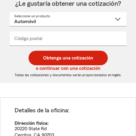
¿Le gustaría obtener una cotización?
Seleccione un producto
Seleccione
un
nombre
de
producto
del
Código postal
Ingresa
Ingresa
_____
menú
un
un
desplegable
código
código
postal
postal
Obtenga una cotización
de
de
5
5
o continuar con una cotización
dígitos
dígitos
Todas las cotizaciones y documentos serán proporcionados en inglés.
Detalles de la oficina:
Dirección física:
20220 State Rd
Cerritos
,
CA
90703