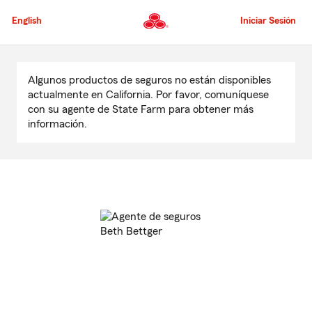
Pasar
al
English
Iniciar Sesión
contenido
principal
Comienzo
del
Algunos productos de seguros no están disponibles
contenido
actualmente en California. Por favor, comuníquese
principal
con su agente de State Farm para obtener más
información.