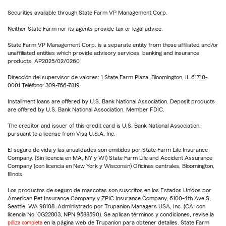
Securities available through State Farm VP Management Corp.
Neither State Farm nor its agents provide tax or legal advice.
State Farm VP Management Corp. is a separate entity from those affiliated and/or
unaffiliated entities which provide advisory services, banking and insurance
products. AP2025/02/0260
Dirección del supervisor de valores: 1 State Farm Plaza, Bloomington, IL 61710-
0001 Teléfono: 309-766-7819
Installment loans are offered by U.S. Bank National Association. Deposit products
are offered by U.S. Bank National Association. Member FDIC.
The creditor and issuer of this credit card is U.S. Bank National Association,
pursuant to a license from Visa U.S.A. Inc.
El seguro de vida y las anualidades son emitidos por State Farm Life Insurance
Company. (Sin licencia en MA, NY y WI) State Farm Life and Accident Assurance
Company (con licencia en New York y Wisconsin) Oficinas centrales, Bloomington,
Illinois.
Los productos de seguro de mascotas son suscritos en los Estados Unidos por
American Pet Insurance Company y ZPIC Insurance Company, 6100-4th Ave S,
Seattle, WA 98108. Administrado por Trupanion Managers USA, Inc. (CA: con
licencia No. 0G22803, NPN 9588590). Se aplican términos y condiciones, revise la
póliza completa
en la página web de Trupanion para obtener detalles. State Farm