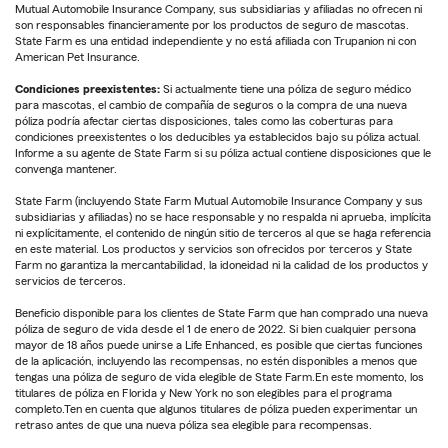
Mutual Automobile Insurance Company, sus subsidiarias y afiliadas no ofrecen ni
son responsables financieramente por los productos de seguro de mascotas.
State Farm es una entidad independiente y no está afiliada con Trupanion ni con
American Pet Insurance.
Condiciones preexistentes:
Si actualmente tiene una póliza de seguro médico
para mascotas, el cambio de compañía de seguros o la compra de una nueva
póliza podría afectar ciertas disposiciones, tales como las coberturas para
condiciones preexistentes o los deducibles ya establecidos bajo su póliza actual.
Informe a su agente de State Farm si su póliza actual contiene disposiciones que le
convenga mantener.
State Farm (incluyendo State Farm Mutual Automobile Insurance Company y sus
subsidiarias y afiliadas) no se hace responsable y no respalda ni aprueba, implícita
ni explícitamente, el contenido de ningún sitio de terceros al que se haga referencia
en este material. Los productos y servicios son ofrecidos por terceros y State
Farm no garantiza la mercantabilidad, la idoneidad ni la calidad de los productos y
servicios de terceros.
Beneficio disponible para los clientes de State Farm que han comprado una nueva
póliza de seguro de vida desde el 1 de enero de 2022. Si bien cualquier persona
mayor de 18 años puede unirse a Life Enhanced, es posible que ciertas funciones
de la aplicación, incluyendo las recompensas, no estén disponibles a menos que
tengas una póliza de seguro de vida elegible de State Farm.En este momento, los
titulares de póliza en Florida y New York no son elegibles para el programa
completo.Ten en cuenta que algunos titulares de póliza pueden experimentar un
retraso antes de que una nueva póliza sea elegible para recompensas.